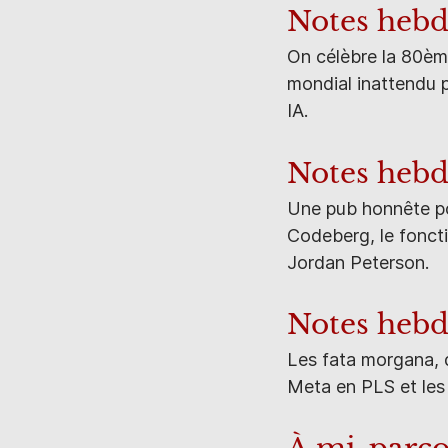
Notes heb
On célèbre la 80èm
mondial inattendu p
IA.
Notes heb
Une pub honnête po
Codeberg, le foncti
Jordan Peterson.
Notes heb
Les fata morgana, d
Meta en PLS et les