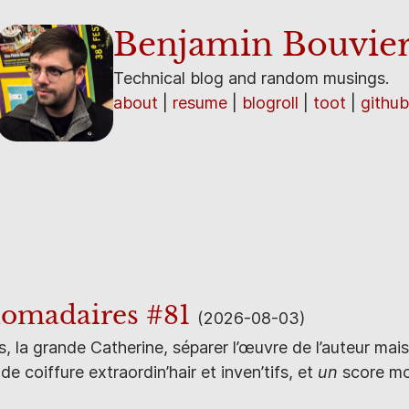
Benjamin Bouvie
Technical blog and random musings.
about
resume
blogroll
toot
github
omadaires #81
(2026-08-03)
ers, la grande Catherine, séparer l’œuvre de l’auteur ma
de coiffure extraordin’hair et inven’tifs, et
un
score mor