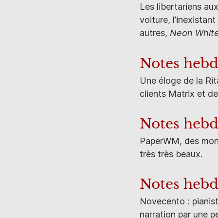
Les libertariens aux
voiture, l’inexista
autres,
Neon Whit
Notes heb
Une éloge de la Rit
clients Matrix et de
Notes heb
PaperWM, des monta
très très beaux.
Notes heb
Novecento : pianist
narration par une 