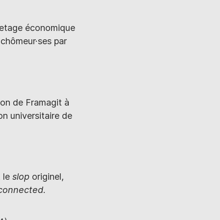
uvetage économique
s chômeur·ses par
ion de Framagit à
n universitaire de
 le
slop
originel,
 connected
.