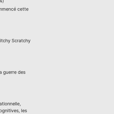
4)
ommencé cette
critchy Scratchy
la guerre des
tionnelle,
gnitives, les