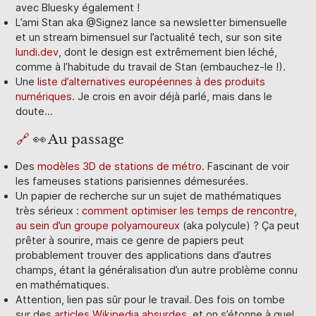
avec Bluesky également !
L’ami Stan aka @Signez lance sa newsletter bimensuelle
et un stream bimensuel sur l’actualité tech, sur son site
lundi.dev
, dont le design est extrêmement bien léché,
comme à l’habitude du travail de Stan (embauchez-le !).
Une
liste d’alternatives européennes à des produits
numériques
. Je crois en avoir déjà parlé, mais dans le
doute…
🔗
👀 Au passage
Des
modèles 3D de stations de métro
. Fascinant de voir
les fameuses stations parisiennes démesurées.
Un papier de recherche sur un sujet de mathématiques
très sérieux :
comment optimiser les temps de rencontre,
au sein d’un groupe polyamoureux
(aka polycule) ? Ça peut
prêter à sourire, mais ce genre de papiers peut
probablement trouver des applications dans d’autres
champs, étant la généralisation d’un autre problème connu
en mathématiques.
Attention, lien pas sûr pour le travail. Des fois on tombe
sur des
articles Wikipedia absurdes
, et on s’étonne à quel