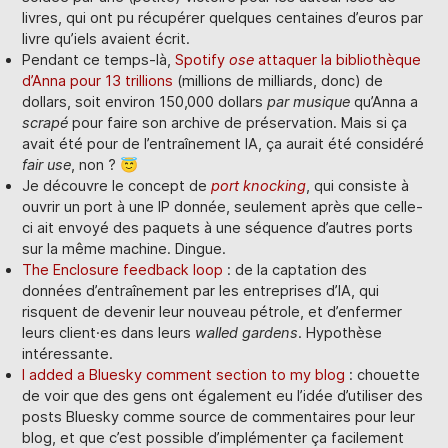
livres, qui ont pu récupérer quelques centaines d’euros par
livre qu’iels avaient écrit.
Pendant ce temps-là,
Spotify
ose
attaquer la bibliothèque
d’Anna pour 13 trillions
(millions de milliards, donc) de
dollars, soit environ 150,000 dollars
par musique
qu’Anna a
scrapé
pour faire son archive de préservation. Mais si ça
avait été pour de l’entraînement IA, ça aurait été considéré
fair use
, non ? 😇
Je découvre le concept de
port knocking
, qui consiste à
ouvrir un port à une IP donnée, seulement après que celle-
ci ait envoyé des paquets à une séquence d’autres ports
sur la même machine. Dingue.
The Enclosure feedback loop
: de la captation des
données d’entraînement par les entreprises d’IA, qui
risquent de devenir leur nouveau pétrole, et d’enfermer
leurs client·es dans leurs
walled gardens
. Hypothèse
intéressante.
I added a Bluesky comment section to my blog
: chouette
de voir que des gens ont également eu l’idée d’utiliser des
posts Bluesky comme source de commentaires pour leur
blog, et que c’est possible d’implémenter ça facilement