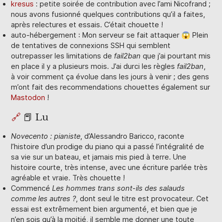
kresus
: petite soirée de contribution avec l’ami Nicofrand ;
nous avons fusionné quelques contributions qu’il a faites,
après relectures et essais. C’était chouette !
auto-hébergement : Mon serveur se fait attaquer 😱 Plein
de tentatives de connexions SSH qui semblent
outrepasser les limitations de
fail2ban
que j’ai pourtant mis
en place il y a plusieurs mois. J’ai durci les règles
fail2ban
,
à voir comment ça évolue dans les jours à venir ; des gens
m’ont fait des recommendations chouettes également sur
Mastodon
!
🔗
📕 Lu
Novecento : pianiste
, d’Alessandro Baricco, raconte
l’histoire d’un prodige du piano qui a passé l’intégralité de
sa vie sur un bateau, et jamais mis pied à terre. Une
histoire courte, très intense, avec une écriture parlée très
agréable et vraie. Très chouette !
Commencé
Les hommes trans sont-ils des salauds
comme les autres ?
, dont seul le titre est provocateur. Cet
essai est extrêmement bien argumenté, et bien que je
n’en sois qu’à la moitié, il semble me donner une toute