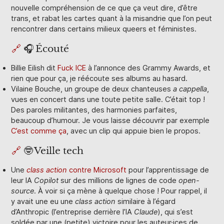
nouvelle compréhension de ce que ça veut dire, d’être
trans, et rabat les cartes quant à la misandrie que l’on peut
rencontrer dans certains milieux queers et féministes.
🔗
🎧 Écouté
Billie Eilish dit
Fuck ICE
à l’annonce des Grammy Awards, et
rien que pour ça, je réécoute ses albums au hasard.
Vilaine Bouche, un groupe de deux chanteuses
a cappella
,
vues en concert dans une toute petite salle. C’était top !
Des paroles militantes, des harmonies parfaites,
beaucoup d’humour. Je vous laisse découvrir par exemple
C’est comme ça
, avec un clip qui appuie bien le propos.
🔗
🤓 Veille tech
Une
class action
contre Microsoft
pour l’apprentissage de
leur IA
Copilot
sur des millions de lignes de code
open-
source
. À voir si ça mène à quelque chose ! Pour rappel, il
y avait une eu une
class action
similaire à l’égard
d’Anthropic (l’entreprise derrière l’IA
Claude
), qui s’est
soldée par une (petite) victoire pour les auteur·ices de