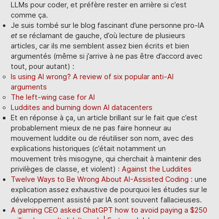
LLMs pour coder, et préfère rester en arrière si c’est
comme ça.
Je suis tombé sur le blog fascinant d’une personne pro-IA
et
se réclamant de gauche, d’où lecture de plusieurs
articles, car ils me semblent assez bien écrits et bien
argumentés (même si j’arrive à ne pas être d’accord avec
tout, pour autant) :
Is using AI wrong? A review of six popular anti-AI
arguments
The left-wing case for AI
Luddites and burning down AI datacenters
Et en réponse à ça, un article brillant sur le fait que c’est
probablement mieux de ne pas faire honneur au
mouvement luddite ou de réutiliser son nom, avec des
explications historiques (c’était notamment un
mouvement très misogyne, qui cherchait à maintenir des
privilèges de classe, et violent) :
Against the Luddites
Twelve Ways to Be Wrong About AI-Assisted Coding
: une
explication assez exhaustive de pourquoi les études sur le
développement assisté par IA sont souvent fallacieuses.
A gaming CEO asked ChatGPT how to avoid paying a $250