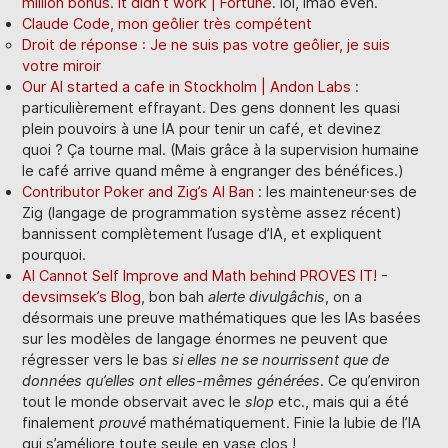
million bonus. It didn’t work | Fortune
. lol, lmao even.
Claude Code, mon geôlier très compétent
Droit de réponse : Je ne suis pas votre geôlier, je suis
votre miroir
Our AI started a cafe in Stockholm | Andon Labs
:
particulièrement effrayant. Des gens donnent les quasi
plein pouvoirs à une IA pour tenir un café, et devinez
quoi ? Ça tourne mal. (Mais grâce à la supervision humaine
le café arrive quand même à engranger des bénéfices.)
Contributor Poker and Zig’s AI Ban
: les mainteneur·ses de
Zig (langage de programmation système assez récent)
bannissent complètement l’usage d’IA, et expliquent
pourquoi.
AI Cannot Self Improve and Math behind PROVES IT! -
devsimsek’s Blog
, bon bah
alerte divulgâchis
, on a
désormais une preuve mathématiques que les IAs basées
sur les modèles de langage énormes ne peuvent que
régresser vers le bas
si elles ne se nourrissent que de
données qu’elles ont elles-mêmes générées
. Ce qu’environ
tout le monde observait avec le
slop
etc., mais qui a été
finalement
prouvé
mathématiquement. Finie la lubie de l’IA
qui s’améliore toute seule en vase clos !