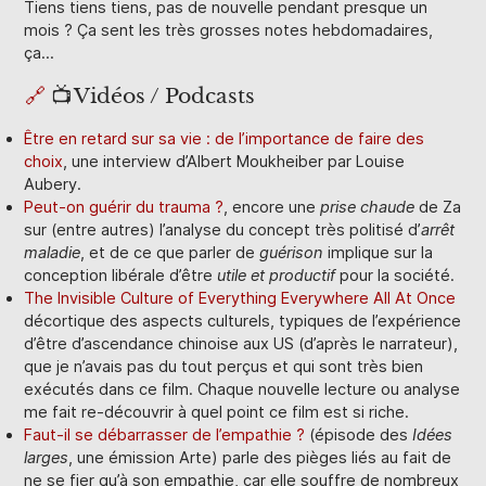
Tiens tiens tiens, pas de nouvelle pendant presque un
mois ? Ça sent les très grosses notes hebdomadaires,
ça…
🔗
📺 Vidéos / Podcasts
Être en retard sur sa vie : de l’importance de faire des
choix
, une interview d’Albert Moukheiber par Louise
Aubery.
Peut-on guérir du trauma ?
, encore une
prise chaude
de Za
sur (entre autres) l’analyse du concept très politisé d’
arrêt
maladie
, et de ce que parler de
guérison
implique sur la
conception libérale d’être
utile et productif
pour la société.
The Invisible Culture of Everything Everywhere All At Once
décortique des aspects culturels, typiques de l’expérience
d’être d’ascendance chinoise aux US (d’après le narrateur),
que je n’avais pas du tout perçus et qui sont très bien
exécutés dans ce film. Chaque nouvelle lecture ou analyse
me fait re-découvrir à quel point ce film est si riche.
Faut-il se débarrasser de l’empathie ?
(épisode des
Idées
larges
, une émission Arte) parle des pièges liés au fait de
ne se fier qu’à son empathie, car elle souffre de nombreux