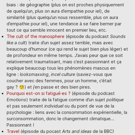
biais : de géographie (plus on est proches physiquement
de quelqu’un, plus on aura d’empathie pour iel), de
similarité (plus quelqu’un nous ressemble, plus on aura
d’empathie pour iel), une tendance à se faire berner par
tout ce qui semble innocent en premier lieu, etc.
The cult of the manosphere
(épisode du podcast
Sounds
like a cult
) traite d’un sujet assez terrible, mais avec
beaucoup d’humour (ce qui rend le sujet bien plus léger) et
de profondeur en même temps. J’avais peur que ce soit
relativement traumatisant, mais c’est passionnant et ça
explique beaucoup tous les phénomènes mascus en
ligne :
looksmaxxing
,
incel culture
(saviez-vous que
coucher avec des femmes, pour un homme, c’était
gay ? 🧐) et j’en passe et des bien pires.
Pourquoi est-on si fatigué·es ?
(épisode du podcast
Emotions
) traite de la fatigue comme d’un sujet
politique
et pas seulement
individuel
ou du point de vue de la
psychologie : liens avec la consommation expérientielle, la
surconsommation, donc le changement climatique…
Passionnant !
Travel
(épisode du pocast
Arts and ideas
de la BBC)