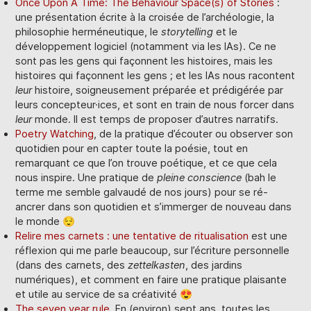
Once Upon A Time: The Behaviour Space(s) of Stories
:
une présentation écrite à la croisée de l’archéologie, la
philosophie herméneutique, le
storytelling
et le
développement logiciel (notamment via les IAs). Ce ne
sont pas les gens qui façonnent les histoires, mais les
histoires qui façonnent les gens ; et les IAs nous racontent
leur
histoire, soigneusement préparée et prédigérée par
leurs concepteur·ices, et sont en train de nous forcer dans
leur
monde. Il est temps de proposer d’autres narratifs.
Poetry Watching
, de la pratique d’écouter ou observer son
quotidien pour en capter toute la poésie, tout en
remarquant ce que l’on trouve poétique, et ce que cela
nous inspire. Une pratique de
pleine conscience
(bah le
terme me semble galvaudé de nos jours) pour se ré-
ancrer dans son quotidien et s’immerger de nouveau dans
le monde 😌
Relire mes carnets : une tentative de ritualisation
est une
réflexion qui me parle beaucoup, sur l’écriture personnelle
(dans des carnets, des
zettelkasten
, des jardins
numériques), et comment en faire une pratique plaisante
et utile au service de sa créativité 😍
The seven year rule
. En (environ) sept ans, toutes les