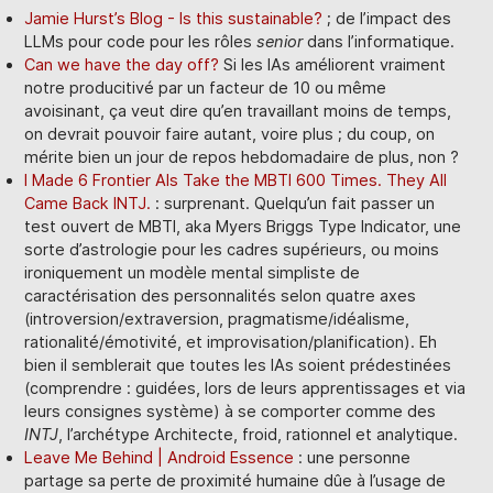
Jamie Hurst’s Blog - Is this sustainable?
; de l’impact des
LLMs pour code pour les rôles
senior
dans l’informatique.
Can we have the day off?
Si les IAs améliorent vraiment
notre producitivé par un facteur de 10 ou même
avoisinant, ça veut dire qu’en travaillant moins de temps,
on devrait pouvoir faire autant, voire plus ; du coup, on
mérite bien un jour de repos hebdomadaire de plus, non ?
I Made 6 Frontier AIs Take the MBTI 600 Times. They All
Came Back INTJ.
: surprenant. Quelqu’un fait passer un
test ouvert de MBTI, aka Myers Briggs Type Indicator, une
sorte d’astrologie pour les cadres supérieurs, ou moins
ironiquement un modèle mental simpliste de
caractérisation des personnalités selon quatre axes
(introversion/extraversion, pragmatisme/idéalisme,
rationalité/émotivité, et improvisation/planification). Eh
bien il semblerait que toutes les IAs soient prédestinées
(comprendre : guidées, lors de leurs apprentissages et via
leurs consignes système) à se comporter comme des
INTJ
, l’archétype Architecte, froid, rationnel et analytique.
Leave Me Behind | Android Essence
: une personne
partage sa perte de proximité humaine dûe à l’usage de