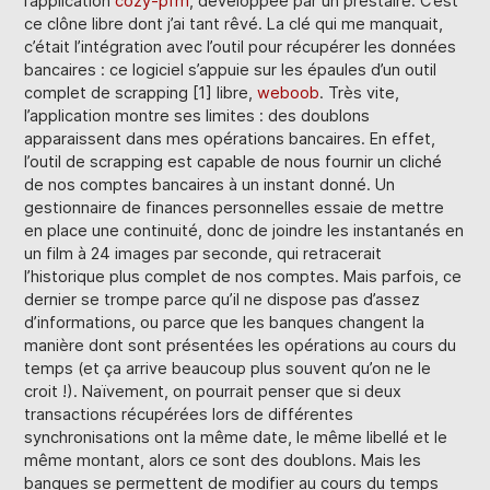
l’application
cozy-pfm
, développée par un prestaire. C’est
ce clône libre dont j’ai tant rêvé. La clé qui me manquait,
c’était l’intégration avec l’outil pour récupérer les données
bancaires : ce logiciel s’appuie sur les épaules d’un outil
complet de scrapping [1] libre,
weboob
. Très vite,
l’application montre ses limites : des doublons
apparaissent dans mes opérations bancaires. En effet,
l’outil de scrapping est capable de nous fournir un cliché
de nos comptes bancaires à un instant donné. Un
gestionnaire de finances personnelles essaie de mettre
en place une continuité, donc de joindre les instantanés en
un film à 24 images par seconde, qui retracerait
l’historique plus complet de nos comptes. Mais parfois, ce
dernier se trompe parce qu’il ne dispose pas d’assez
d’informations, ou parce que les banques changent la
manière dont sont présentées les opérations au cours du
temps (et ça arrive beaucoup plus souvent qu’on ne le
croit !). Naïvement, on pourrait penser que si deux
transactions récupérées lors de différentes
synchronisations ont la même date, le même libellé et le
même montant, alors ce sont des doublons. Mais les
banques se permettent de modifier au cours du temps