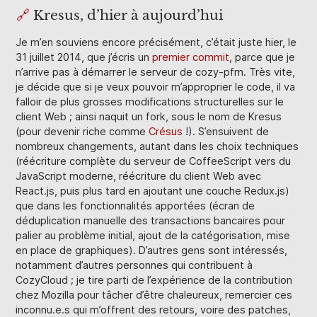
🔗
Kresus, d’hier à aujourd’hui
Je m’en souviens encore précisément, c’était juste hier, le
31 juillet 2014, que j’écris un
premier commit
, parce que je
n’arrive pas à démarrer le serveur de cozy-pfm. Très vite,
je décide que si je veux pouvoir m’approprier le code, il va
falloir de plus grosses modifications structurelles sur le
client Web ; ainsi naquit un fork, sous le nom de Kresus
(pour devenir riche comme
Crésus
!). S’ensuivent de
nombreux changements, autant dans les choix techniques
(réécriture complète du serveur de CoffeeScript vers du
JavaScript moderne, réécriture du client Web avec
React.js, puis plus tard en ajoutant une couche Redux.js)
que dans les fonctionnalités apportées (écran de
déduplication manuelle des transactions bancaires pour
palier au problème initial, ajout de la catégorisation, mise
en place de graphiques). D’autres gens sont intéressés,
notamment d’autres personnes qui contribuent à
CozyCloud ; je tire parti de l’expérience de la contribution
chez Mozilla pour tâcher d’être chaleureux, remercier ces
inconnu.e.s qui m’offrent des retours, voire des patches,